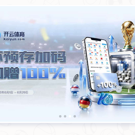
首页
关于PG模拟器试玩
产