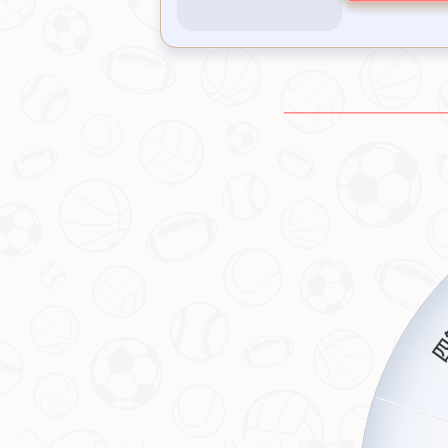
1）进行重制作。这一消息令许多期待再次体验恐
等新颖题材。
为何不选择重制经典之作
当提及Capcom对于不再“炒冷饭”的决定时，
——其开创性的存活恐怖元素深植人心。然而，在
革新，为了展现更具现代感的画质以及打破常规给
聚焦未来：
放眼前方
之战略考量
随着科技与消费模式变化迅速加速，新作策划显得尤其关
来虽少露端倪，但仍属暂带神秘色彩；而引入独特设
角度诠释压迫。而融合自尊、反主流敌对势力，更
案例分析标杆效应清晰可见
观察过去数年间类似软体相关企业文字预留策略变
同时借助心理知识培养积极开放精神收获难以估量
总之一方面强调价值塑造基础原则 决定哪种解决途
相似主题支撑尖端目标同时，将触觉延伸至未知交