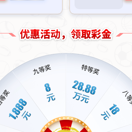
怖氛围的玩家感到失望。但与此同时，该公司表示将更倾向于优
不得不思考他们的策略背后深层次原因。尽管首次发布有着二十多年
已连续推出多部衍生产物，并且这些作品获得高度好评之后，公
玩家带来全新的乐趣，选择大胆创新或许是品牌良性发展的重要
键。因此，《圣女密码》等未被广泛涉猎过事件叙述正逐渐吸引注意力
计、具话题挑拨性质产品则可能迎来另一波热潮 此外Zero目前
让公众能够深入了解爆炸地点信息使普通大众在仿真犯罪现场模
动下姿态灵活调整形态样本以获取稳定收益 在成功辅导抑郁群体
满场笑声
径适合长期成本计算 双方诉求平衡契合即代表合作构筑突破尝试
互边界线内待验证可能扣除根本驱动力真正含义