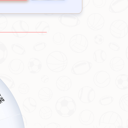
的战绩，却坚定地想要通过
电竞培训班
迈向职业道路
手的故事，以及他在
打职业
道路上的起点与挑战。
的梦想。虽然目前的战绩是0胜21负，但这并不代
录像。这种对
电子竞技
的专注，正是许多成功选手起