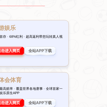
当前位置：
首页
>
新闻中心
之路