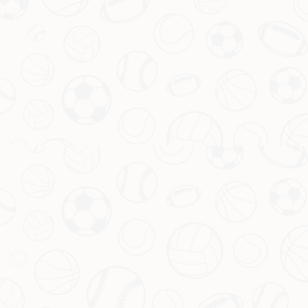
选择电竞培训班：科学训练的重要
对于一个10岁的孩子来说，单纯依靠自学显然不够
作、甚至体能管理等方面进行全方位培养。
以某知名培训机构为例，他们为年轻学员设计了分
置，孩子们可以在专业教练的指导下快速提升实力