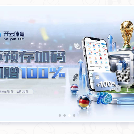
首页
关于PG模拟器试玩
产