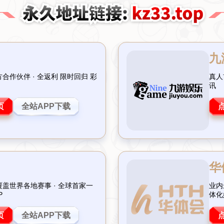
0岁小将0胜21负，立志电竞培训班开启职业