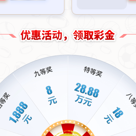
打职业”作为自己的梦想。而当一个10岁的孩子，带着0胜21负
或许正是无数电竞爱好者的缩影。今天，我们就来聊聊这个小选
情
中的年纪。但对于这个小朋友来说，游戏不仅是娱乐，更是他心中
习的机会。
天都会花时间研究游戏策略，甚至还会主动观看职业选手的比赛
发了他想要变得更强的决心。