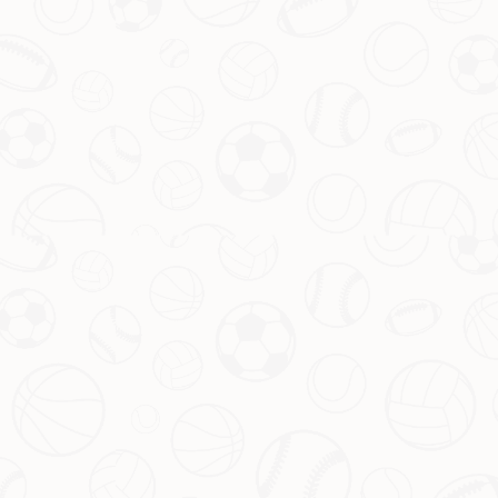
培训机构不仅提供技术指导，还会从心态、团队协
训练，后期则模拟真实比赛场景。通过这样的课程设
高手”的第一步。