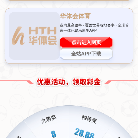
设计无疑是巨大的吸引力。
角色魅力：药师寺久远的独特气质
在众多《创彩少女庭园》的角色中，
药师寺久远
以其沉
稳又带有一丝神秘的气质脱颖而出。她身着
桃樱高校制
服
，搭配柔和的表情和精致的发型，完美诠释了日式美
少女的风采。据了解，寿屋在设计这款模型时，特别注
重角色的情感表达，通过眼神和肢体语言传递出一种内
敛而温暖的感觉。
此外，配色方案也堪称亮点。制服采用了经典的黑白搭
配，与角色的肤色形成鲜明对比，视觉效果极佳。不管
是摆放在展示柜中，还是作为摄影对象，这款模型都能
轻松成为焦点。