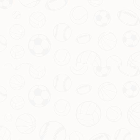
如果你还在犹豫是否入手这款作品，不妨从以下几点考
虑：首先，Lifeline在工艺上无可挑剔，每一个零件都经
过精密打磨，确保了组装时的顺畅体验；其次，作为
《创彩少女庭园》的一部分，它具有很高的收藏价值；
最后，相较于同类产品，Lifeline的价格定位合理，性价
比突出。如果你是一位热爱二次元文化的粉丝，或者对
拼装模特感兴趣，那么
薬師寺久远
绝对是一个不容错过
的选择。
总结与展望：更多精彩待发掘
总的来说，Lifeline推出的这款新品凭借其精致的外观、
灵活的可玩性和独特的校园风格，再次巩固了品牌在行
业中的地位。随着越来越多的人关注这一系列，我们有
理由期待未来会有更多类似的作品问世，为爱好者带来
新的惊喜。
上一篇 : PS港服「游戏多元宇宙」超值优惠，
最低2.5折起！
下一篇 : 《剑星》PC版新装曝光：旗袍设计展
现绝美曲线！