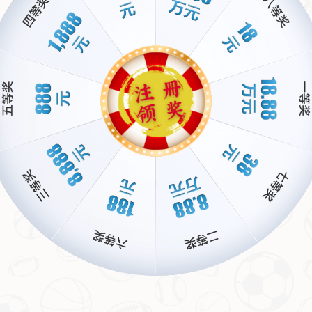
双重惊喜背后的期待：剧情与制作团队成关键
主视觉图和声优信息的同步发布，不仅是对粉丝的一次
福利，也体现了制作方对《薰香花朵凛然绽放》的自
信。从目前透露的信息来看，这部作品无论是在美术风
格还是声音表现上，都展现出了高水准。而更让观众好
奇的是，这部动画究竟会讲述怎样的故事？是否能在激
烈的市场竞争中脱颖而出？
有业内人士分析，《薰香花朵凛然绽放》的成功与否，
除了依赖于已公布的内容外，还离不开剧情的深度和制
作团队的专业性。以近年来的热门作品为例，类似题材
的动画往往需要在情感共鸣和创新上找到平衡点。如果
这部新作能在故事上带来惊喜，同时保持高品质的视听
体验，那么它很有可能成为下一季度的黑马之作。