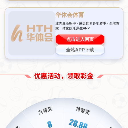
声优阵容公布：顶级配音为角色注入灵魂
除了令人惊艳的主视觉图，本次同步公开的声优名单同
样是亮点十足。动画邀请了多位业内知名声优参与配
音，其中包括为无数经典角色献声的
某某某
（此处可替
换为具体名字），以及近年来崭露头角的新生代人气声
优
某某某
。他们的加入无疑为这部作品增添了更多看
点。
尤其是主角的配音演员，其独特嗓音与角色性格的
高度契合，已经在粉丝群体中引发热议。
以过往案例来看，优秀的声优往往能让角色更加立体生
动。例如，在某部热门动画中，声优通过细腻的情感表
达，让原本普通的台词变得扣人心弦。《薰香花朵凛然
绽放》此次选择的阵容，显然也意在通过声音的力量，
将角色的内心世界传递给每一位观众。