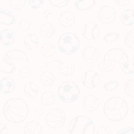
能需要一边躲避敌人的子弹，一边寻找正确的跳跃路
于传统的横版跳跃类游戏，这里的每一处落脚点都
一些高难度关卡中，玩家甚至要在失重状态下完成一
的极致追求，让《Jumpbound》在Steam上
的机关与逻辑难题，比如通过操控光线折射打开隐藏
种“拨云见日”的满足感。