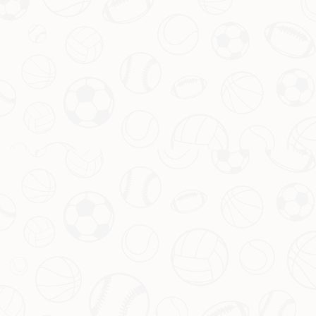
值得一提的是，开发者在设计关卡时，特意加入了
径，这种紧张感与成就感并存的设计令人上瘾。
独特的3D平台机制：跳跃是核心更是艺术
如果说《Jumpbound》的灵感源自《命运2》，那
充满了立体感与不确定性。你可能需要精准计算跳
系列动作，稍有不慎便会前功尽弃。
有玩家在体验后表示：“这款游戏让我重新定义了对‘跳
的早期评价中频频获得好评。
烧脑谜题设计：不仅是体力更是智力的考验
除了令人心跳加速的跳跃挑战，《Jumpbound》还
通道，或是利用时间循环机制回到过去修正错误的