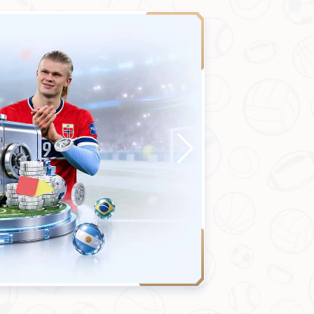
品中心
新闻动态
联系PG模拟器试玩