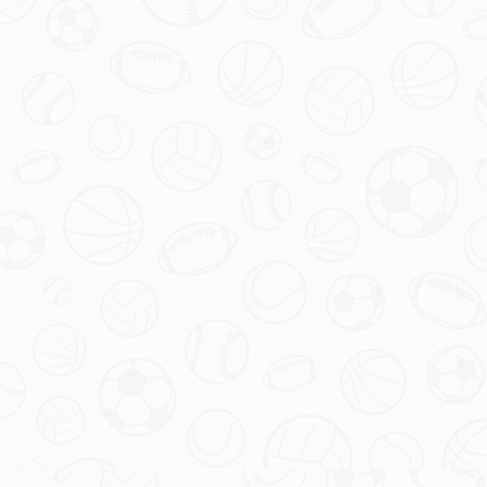
以其中一个名为“镜像迷宫”的关卡为例，玩家需
升。据统计，部分玩家在这一关卡上花费了超过两小时
视觉与音效的双重享受：打造沉浸式体验
除了玩法上的创新，《Jumpbound》在画面
随着游戏节奏的变化而起伏，在紧张的战斗中激昂
这种对细节的极致追求，让人不禁联想到《 desti
其适合那些喜欢独自沉浸于游戏世界的玩家。
为什么值得关注Jumpbound？
总的来说，《Jumpbound》作为一款受《 des
带来了全新的体验。自登陆Steam以来，其下载量和
单纯热爱挑战自我的硬核玩家，这款作品都值得你
上一篇 : 博主悼念《美末2》乔尔引争议：网友怒斥剧
下一篇 : Storm Collectibles震撼发布《范马刃牙》