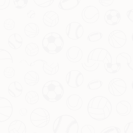
许多需要玩家“边打边想”的元素。比如在一处高空平台上，你可
么其核心玩法——
3D平台跳跃
——则是整款游戏的灵魂所在。不同
跃距离，或者利用场景中的机关完成不可思议的操作。尤其是在
跃’的理解，每一次成功落地都像完成了一件艺术品。”这种对操作精度
以其
烧脑的解谜元素
脱颖而出。游戏中的许多关卡都设置了复杂
操作。这些设计不仅考验玩家的空间思维能力，也让人在通关后有